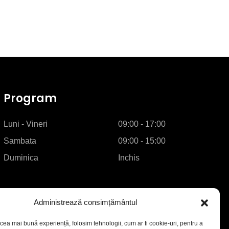
Program
Luni - Vineri
09:00 - 17:00
Sambata
09:00 - 15:00
Duminica
Inchis
Administrează consimțământul
 cea mai bună experiență, folosim tehnologii, cum ar fi cookie-uri, pentru a