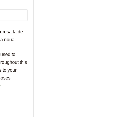
adresa ta de
lă nouă.
 used to
roughout this
 to your
rposes
e