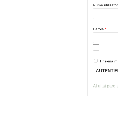
Nume utilizato
Obligat
Parolă
*
Ține-mă mi
AUTENTIF
Ai uitat parol