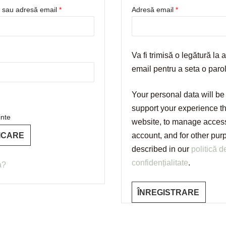
Obligatoriu
Obligatoriu
r sau adresă email
*
Adresă email
*
oriu
Va fi trimisă o legătură la 
email pentru a seta o paro
Your personal data will be
support your experience th
nte
website, to manage access
account, and for other pu
ICARE
described in our
politică d
confidențialitate
.
a?
ÎNREGISTRARE