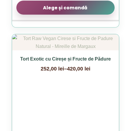
Alege și comandă
Acest
produs
are
Tort Exotic cu Cireșe și Fructe de Pădure
mai
252,00
lei
–
420,00
lei
multe
Interval
variații.
de
Opțiunile
prețuri:
pot
252,00 lei
fi
până
alese
la
în
420,00 lei
pagina