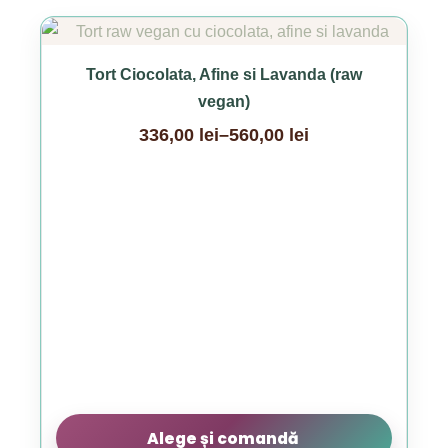
Acest
produs
Tort Ciocolata, Afine si Lavanda (raw
are
vegan)
mai
336,00
lei
–
560,00
lei
multe
Interval
variații.
de
Opțiunile
prețuri:
pot
336,00 lei
fi
până
alese
la
în
560,00 lei
pagina
produsului.
Alege și comandă