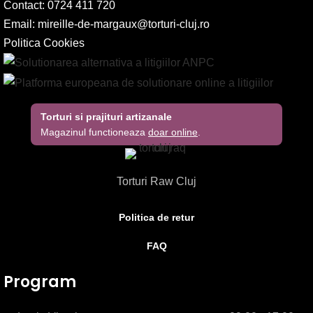
Contact: 0724 411 720
Email:
mireille-de-margaux@torturi-cluj.ro
Politica Cookies
Torturi si prajituri artizanale
Magazinul functioneaza
doar online
.
Torturi Raw Cluj
Politica de retur
FAQ
Program