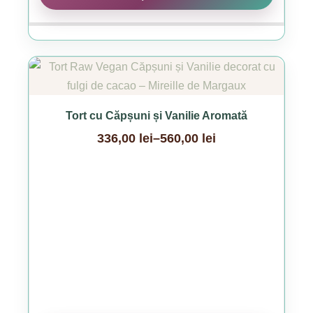
Acest
produs
are
Tort cu Căpșuni și Vanilie Aromată
mai
336,00
lei
–
560,00
lei
multe
Interval
variații.
de
Opțiunile
prețuri:
pot
336,00 lei
fi
până
alese
la
în
560,00 lei
pagina
produsului.