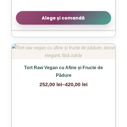
produsului.
Alege și comandă
Acest
produs
are
Tort Raw Vegan cu Afine și Fructe de
mai
Pădure
multe
252,00
lei
–
420,00
lei
variații.
Interval
Opțiunile
de
pot
prețuri:
fi
252,00 lei
alese
până
în