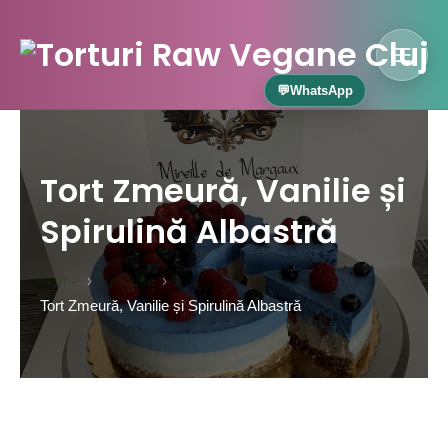
Skip
to
content
MOBI
Torturi Raw Cluj – Mireill
💬
WhatsApp
Tort Zmeură, Vanilie și
Spirulină Albastră
Home
Produse
Tort Zmeură, Vanilie și Spirulină Albastră