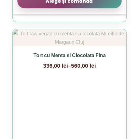
Alege și comandă
Acest
produs
are
Tort cu Menta si Ciocolata Fina
mai
336,00
lei
–
560,00
lei
multe
Interval
variații.
de
Opțiunile
prețuri:
pot
336,00 lei
fi
până
alese
la
în
560,00 lei
pagina
produsului.