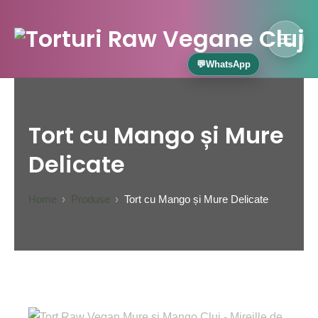
Skip
to
content
MOBI
Torturi Raw Cluj – Mireill
💬
WhatsApp
Tort cu Mango și Mure
Delicate
Home
Produse
Tort cu Mango și Mure Delicate