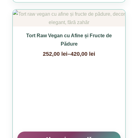
Acest
produs
are
Tort Raw Vegan cu Afine și Fructe de
mai
Pădure
multe
252,00
lei
–
420,00
lei
variații.
Interval
Opțiunile
de
pot
prețuri:
fi
252,00 lei
alese
până
în
la
pagina
420,00 lei
produsului.