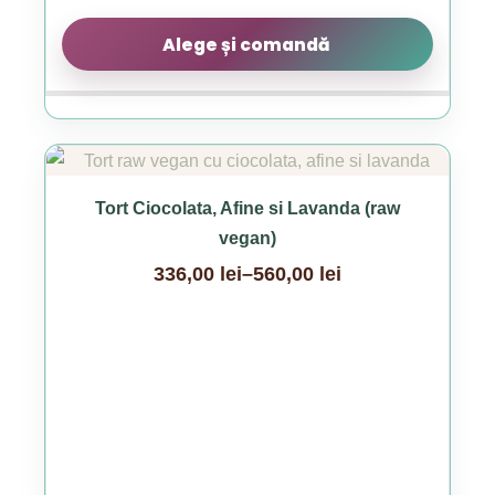
Alege și comandă
Acest
produs
Tort Ciocolata, Afine si Lavanda (raw
are
vegan)
mai
336,00
lei
–
560,00
lei
multe
Interval
variații.
de
Opțiunile
prețuri:
pot
336,00 lei
fi
până
alese
la
în
560,00 lei
pagina