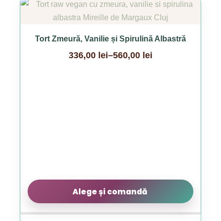
Acest
produs
are
Tort Zmeură, Vanilie și Spirulină Albastră
mai
336,00
lei
–
560,00
lei
multe
Interval
variații.
de
Opțiunile
prețuri:
pot
336,00 lei
fi
până
alese
la
în
560,00 lei
pagina
produsului.
Alege și comandă