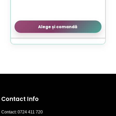
produsului.
Alege și comandă
Contact Info
Contact: 0724 411 720