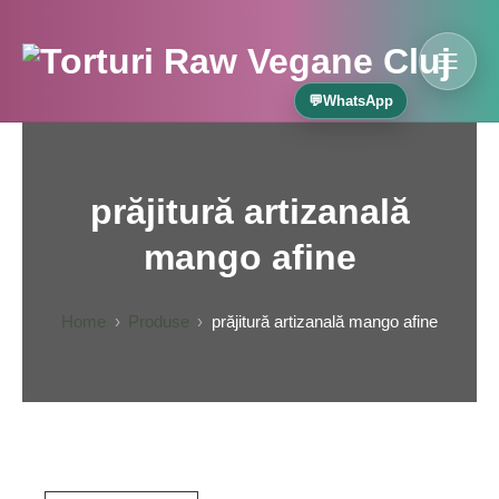
Skip
to
content
MOBI
Torturi Raw Cluj – Mireille
💬
WhatsApp
prăjitură artizanală
mango afine
Home
Produse
prăjitură artizanală mango afine