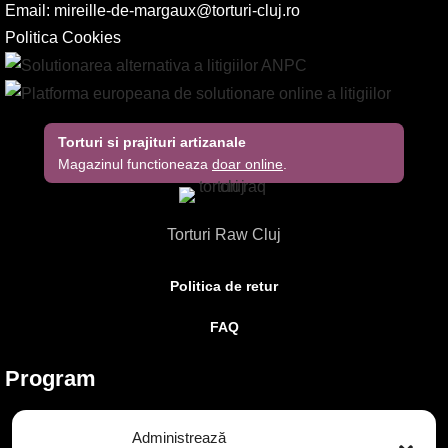
Email:
mireille-de-margaux@torturi-cluj.ro
Politica Cookies
Torturi si prajituri artizanale
Magazinul functioneaza
doar online
.
Torturi Raw Cluj
Politica de retur
FAQ
Program
Luni - Vineri
09:00 - 17:00
Administrează