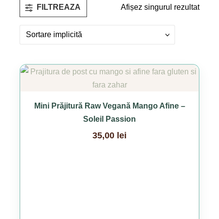
Afișez singurul rezultat
FILTREAZA
Acest
produs
are
Mini Prăjitură Raw Vegană Mango Afine –
mai
Soleil Passion
multe
35,00
lei
variații.
Opțiunile
pot
fi
alese
în
pagina