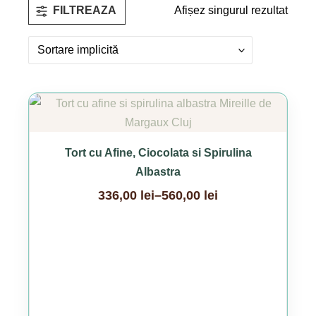
Afișez singurul rezultat
FILTREAZA
Acest
produs
are
Tort cu Afine, Ciocolata si Spirulina
mai
Albastra
multe
336,00
lei
–
560,00
lei
variații.
Interval
Opțiunile
de
pot
prețuri:
fi
336,00 lei
alese
până
în
la
pagina