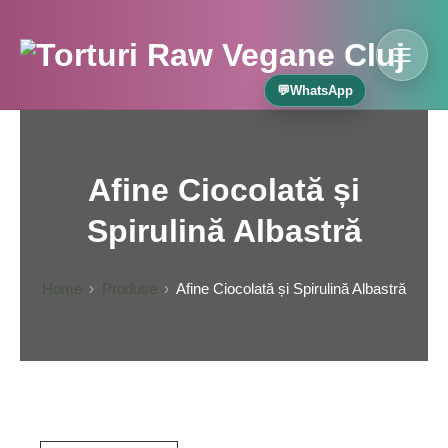
Skip
to
content
MOBI
Torturi Raw Cluj – Mireille
💬
WhatsApp
Afine Ciocolată și
Spirulină Albastră
Home
Produse
Afine Ciocolată și Spirulină Albastră